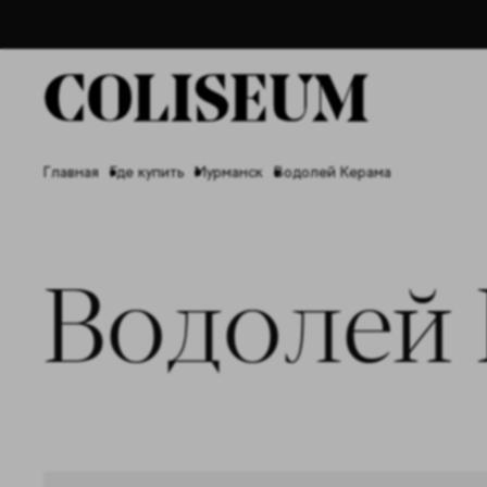
Главная
Где купить
Мурманск
Водолей Керама
Водолей 