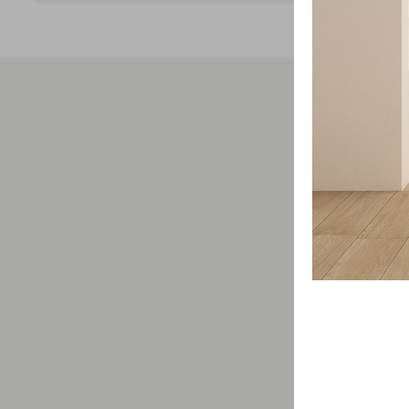
Свяжит
проду