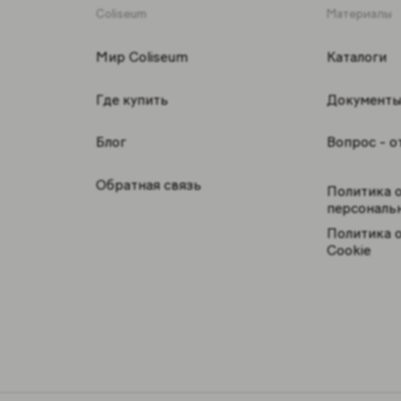
Coliseum
Материалы
Мир Coliseum
Каталоги
Где купить
Документ
Блог
Вопрос - о
Обратная связь
Политика 
персональ
Политика 
Cookie