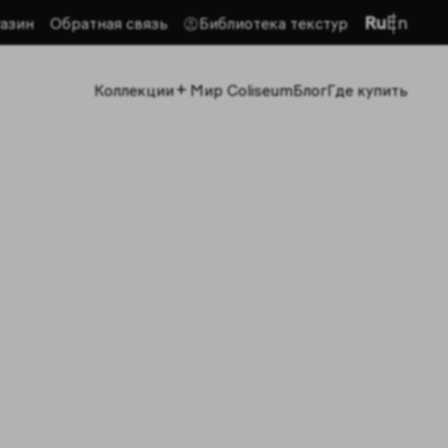
Ru
En
азин
Обратная связь
Библиотека текстур
+
Коллекции
Мир Coliseum
Блог
Где купить