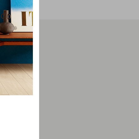
мации о
просы.