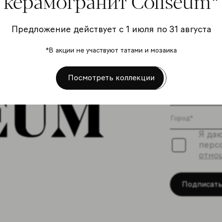
керамогранит Coliseum*
Предложение действует с 1 июля по 31 августа
Подп
*В акции не участвуют татами и мозаика
расс
Посмотреть коллекции
Я даю
перс
отно
Подписать