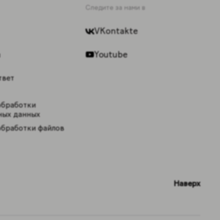
Следите за нами в
VKontakte
Youtube
ы
твет
обработки
ных данных
обработки файлов
Наверх