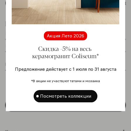
Наверх
Подпишитесь на новостную рассылку
Акция Лето 2026
Скидка -5% на весь
керамогранит Coliseum*
Предложение действует с 1 июля по 31 августа
Я даю согласие на хранение и обработку
моих персональных данных согласно
*В акции не участвуют татами и мозаика
Политике в отношении обработки
персональных данных
*
Посмотреть коллекции
Подписаться