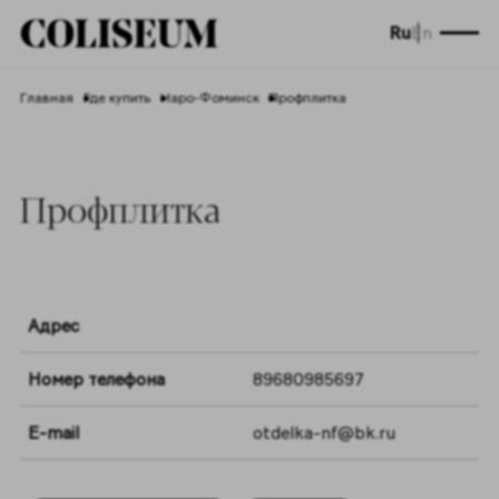
Ru
En
Главная
Где купить
Наро-Фоминск
Профплитка
Профплитка
Адрес
Номер телефона
89680985697
E-mail
otdelka-nf@bk.ru