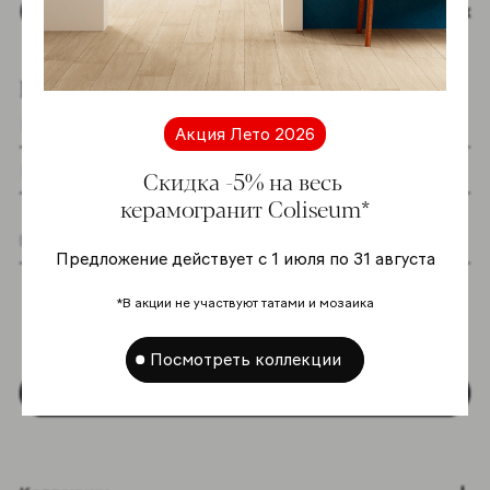
Наверх
Подпишитесь на новостную рассылку
Акция Лето 2026
Скидка -5% на весь
керамогранит Coliseum*
Предложение действует с 1 июля по 31 августа
Я даю согласие на хранение и обработку
моих персональных данных согласно
*В акции не участвуют татами и мозаика
Политике в отношении обработки
персональных данных
*
Посмотреть коллекции
Подписаться