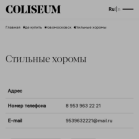
Ru
En
Главная
Где купить
Новомосковск
Стильные хоромы
Стильные хоромы
Адрес
Номер телефона
8 953 963 22 21
E-mail
9539632221@mail.ru