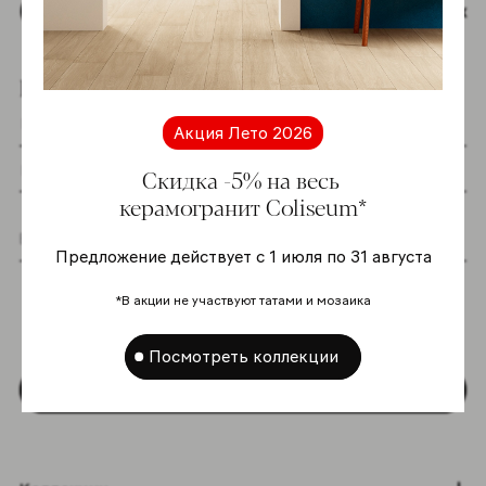
Наверх
Подпишитесь на новостную рассылку
Акция Лето 2026
Скидка -5% на весь
керамогранит Coliseum*
Предложение действует с 1 июля по 31 августа
Я даю согласие на хранение и обработку
моих персональных данных согласно
*В акции не участвуют татами и мозаика
Политике в отношении обработки
персональных данных
*
Посмотреть коллекции
Подписаться