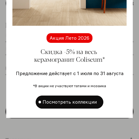
Наверх
Подпишитесь на новостную рассылку
Акция Лето 2026
Скидка -5% на весь
керамогранит Coliseum*
Предложение действует с 1 июля по 31 августа
Я даю согласие на хранение и обработку
моих персональных данных согласно
*В акции не участвуют татами и мозаика
Политике в отношении обработки
персональных данных
*
Посмотреть коллекции
Подписаться