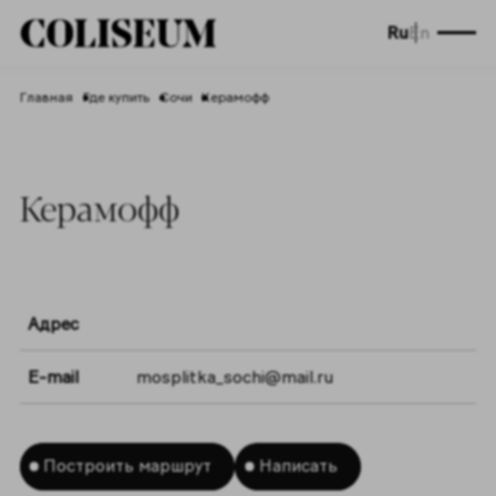
Ru
En
Главная
Где купить
Сочи
Керамофф
Керамофф
Адрес
E-mail
mosplitka_sochi@mail.ru
Построить маршрут
Написать