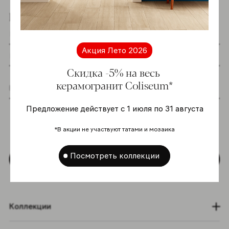
Подпишитесь на новостную рассылку
Акция Лето 2026
Скидка -5% на весь
керамогранит Coliseum*
Я даю согласие на хранение и обработку
Предложение действует с 1 июля по 31 августа
моих персональных данных согласно
Политике в отношении обработки
*В акции не участвуют татами и мозаика
персональных данных
*
Посмотреть коллекции
Подписаться
Коллекции