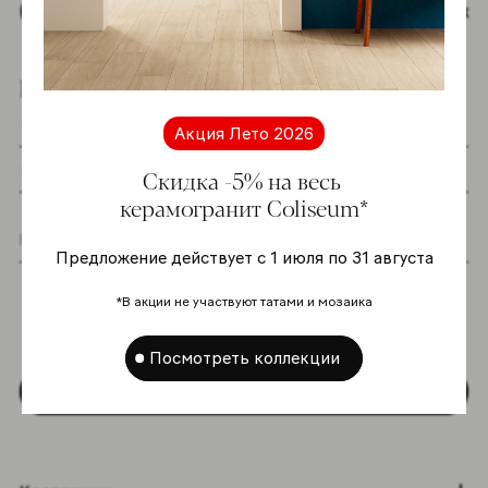
Наверх
Подпишитесь на новостную рассылку
Акция Лето 2026
Скидка -5% на весь
керамогранит Coliseum*
Предложение действует с 1 июля по 31 августа
Я даю согласие на хранение и обработку
моих персональных данных согласно
*В акции не участвуют татами и мозаика
Политике в отношении обработки
персональных данных
*
Посмотреть коллекции
Подписаться