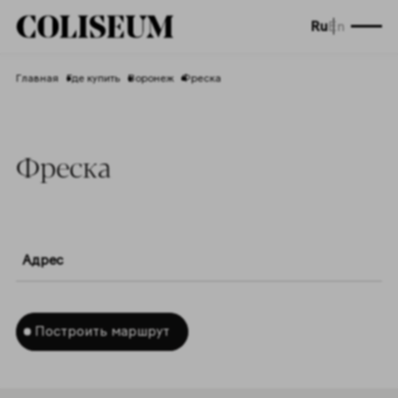
Ru
En
Главная
Где купить
Воронеж
Фреска
Фреска
Адрес
Построить маршрут